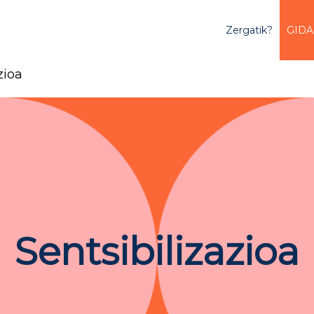
Zergatik?
GIDA
zioa
Sentsibilizazioa