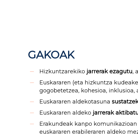
GAKOAK
Hizkuntzarekiko
jarrerak ezagutu
,
Euskararen (eta hizkuntza kudeake
gogobetetzea, kohesioa, inklusioa,
Euskararen aldekotasuna
sustatze
Euskararen aldeko
jarrerak aktibat
Erakundeak kanpo komunikazioan
euskararen erabileraren aldeko 