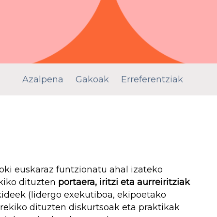
Azalpena
Gakoak
Erreferentziak
ki euskaraz funtzionatu ahal izateko
kiko dituzten
portaera, iritzi eta aurreiritziak
ideek (lidergo exekutiboa, ekipoetako
arekiko dituzten diskurtsoak eta praktikak