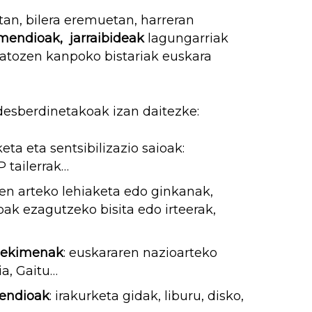
an, bilera eremuetan, harreran
omendioak, jarraibideak
lagungarriak
datozen kanpoko bistariak euskara
 desberdinetakoak izan daitezke:
ta eta sentsibilizazio saioak:
P tailerrak…
een arteko lehiaketa edo ginkanak,
ak ezagutzeko bisita edo irteerak,
o ekimenak
: euskararen nazioarteko
a, Gaitu…
mendioak
: irakurketa gidak, liburu, disko,