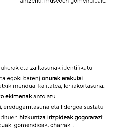
antzerki, museoen gomendioak…
 aukerak eta zailtasunak identifikatu
ta egoki baten)
onurak erakutsi
:
 atxikimendua, kalitatea, lehiakortasuna…
ko ekimenak
antolatu.
u
, eredugarritasuna eta lidergoa sustatu.
 dituen
hizkuntza irizpideak gogorarazi
:
mezuak, gomendioak, oharrak…