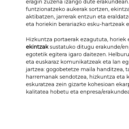
eragin zuzena izango dute erakundean.
funtzionatzeko aukerak sortzen, ekintza
aktibatzen, jarrerak entzun eta eraldat
eta horiekin berariazko esku-hartzeak 
Hizkuntza portaerak ezagututa, horiek
ekintzak
sustatuko ditugu erakunde/en
egotetik egitera igaro daitezen. Helbu
eta euskaraz komunikatzeak eta lan egi
jartzea: gogobetetze maila handitzea, 
harremanak sendotzea, hizkuntza eta k
eskuratzea zein gizarte kohesioan ekar
kalitatea hobetu eta enpresa/erakunde