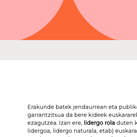
Sakatu enter bilatzeko edo ESC ixteko
Erakunde batek jendaurrean eta publiko
garrantzitsua da bere kideek euskarare
ezagutzea. Izan ere,
lidergo rola
duten k
lidergoa, lidergo naturala, etab) euskar