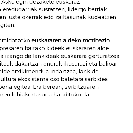
 Asko egin dezakete euskaraz
 eredugarriak sustatzen, lidergo berriak
zen, uste okerrak edo zailtasunak kudeatzen
egiten.
 eraldatzeko
euskararen aldeko motibazio
presaren baitako kideek euskararen alde
rua izango da lankideak euskarara gerturatzea
teak dakartzan onurak ikusarazi eta balioan
talde atxikimendua indartzea, lankide
ultura ekosistema oso batetara sarbidea
pena egitea. Era berean, zerbitzuaren
aren lehiakortasuna handituko da.