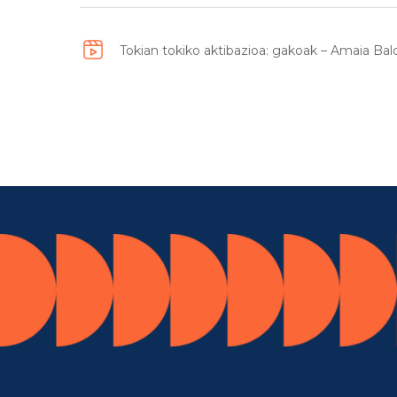
Tokian tokiko aktibazioa: gakoak – Amaia Ba