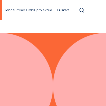
search
Jendaurrean Erabili proiektua
Euskara