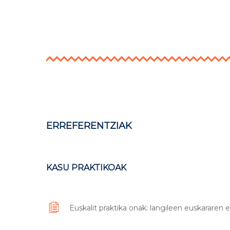
ERREFERENTZIAK
KASU PRAKTIKOAK
Euskalit praktika onak: langileen euskararen 