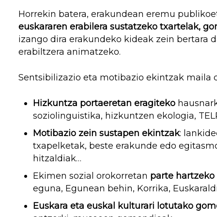
Horrekin batera, erakundean eremu publikoet
euskararen erabilera sustatzeko txartelak, g
izango dira erakundeko kideak zein bertara 
erabiltzera animatzeko.
Sentsibilizazio eta motibazio ekintzak maila
Hizkuntza portaeretan eragiteko
hausnarke
soziolinguistika, hizkuntzen ekologia, TEL
Motibazio zein sustapen ekintzak
: lankid
txapelketak, beste erakunde edo egitasmo
hitzaldiak…
Ekimen sozial orokorretan
parte hartzek
eguna, Egunean behin, Korrika, Euskaraldi
Euskara eta euskal kulturari lotutako go