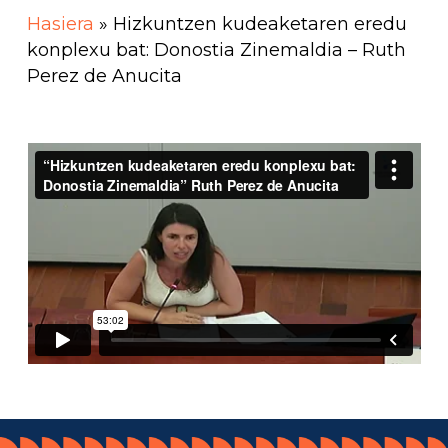
Hasiera
»
Hizkuntzen kudeaketaren eredu
konplexu bat: Donostia Zinemaldia – Ruth
Perez de Anucita