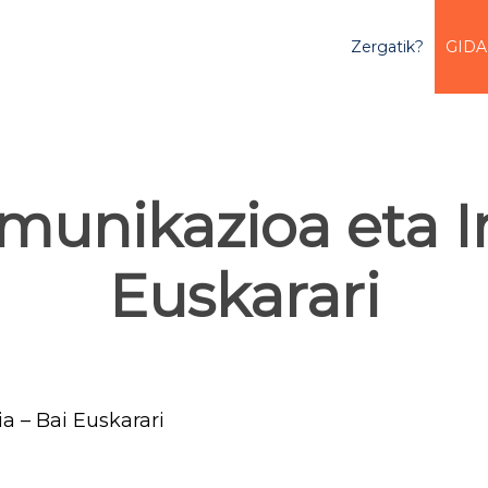
Zergatik?
GIDA
unikazioa eta Ir
Euskarari
a – Bai Euskarari