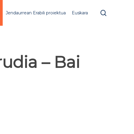
search
Jendaurrean Erabili proiektua
Euskara
udia – Bai