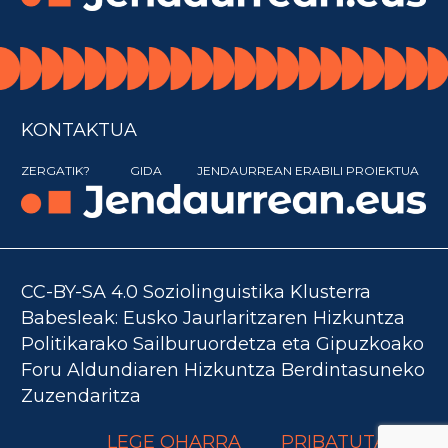
KONTAKTUA
ZERGATIK?
GIDA
JENDAURREAN ERABILI PROIEKTUA
CC-BY-SA 4.0 Soziolinguistika Klusterra
Babesleak: Eusko Jaurlaritzaren Hizkuntza
Politikarako Sailburuordetza eta Gipuzkoako
Foru Aldundiaren Hizkuntza Berdintasuneko
Zuzendaritza
LEGE OHARRA
PRIBATUTASUN