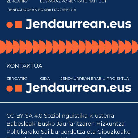
ZERGATIK?
EUSKARAZ KOMUNIKATU NAHI DUT
JENDAURREAN ERABILI PROIEKTUA
KONTAKTUA
ZERGATIK?
GIDA
JENDAURREAN ERABILI PROIEKTUA
CC-BY-SA 4.0 Soziolinguistika Klusterra
Babesleak: Eusko Jaurlaritzaren Hizkuntza
Politikarako Sailburuordetza eta Gipuzkoako