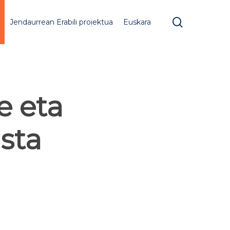
search
Jendaurrean Erabili proiektua
Euskara
e eta
sta