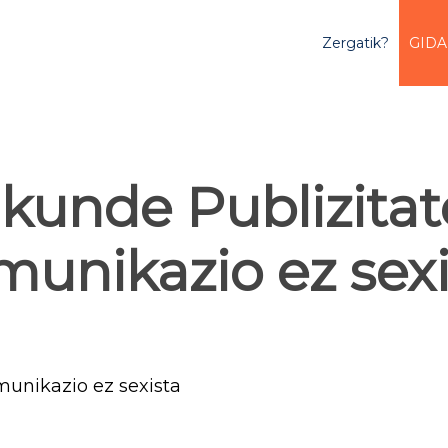
Zergatik?
GIDA
unde Publizitat
munikazio ez sexi
unikazio ez sexista