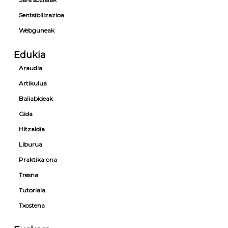
Sentsibilizazioa
Webguneak
Edukia
Araudia
Artikulua
Baliabideak
Gida
Hitzaldia
Liburua
Praktika ona
Tresna
Tutoriala
Txostena