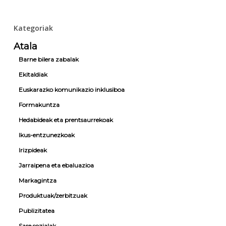
–
Euskara
Alboan
ez-
Kategoriak
sexista.
Emakunde
Amelia
Publizitate
Atala
Barquin
eta
Barne bilera zabalak
komunikazio
Emakunde
ez
Ekitaldiak
Euskararen
sexista
Erabilera
Euskarazko komunikazio inklusiboa
Ez
Formakuntza
Sexistarako
Gida
Hedabideak eta prentsaurrekoak
Ikus-entzunezkoak
Irizpideak
Jarraipena eta ebaluazioa
Markagintza
Produktuak/zerbitzuak
Publizitatea
Sare sozialak