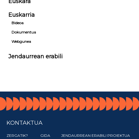
Euskara
Euskarria
Bideoa
Dokumentua
Webgunea
Jendaurrean erabili
KONTAKTUA
ZERGATIK?
GIDA
JENDAURREAN ERABILI PROIEKTUA