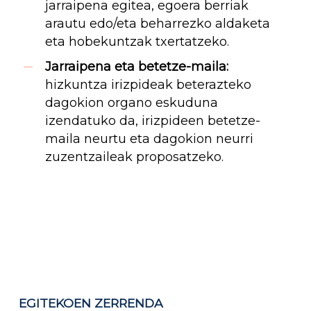
jarraipena egitea, egoera berriak
arautu edo/eta beharrezko aldaketa
eta hobekuntzak txertatzeko.
Jarraipena eta betetze-maila:
hizkuntza irizpideak beterazteko
dagokion organo eskuduna
izendatuko da, irizpideen betetze-
maila neurtu eta dagokion neurri
zuzentzaileak proposatzeko.
EGITEKOEN ZERRENDA