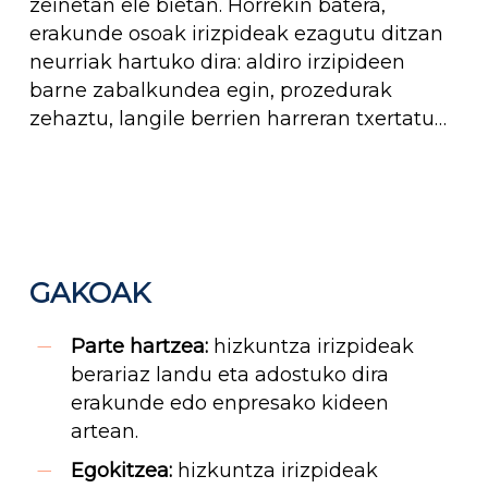
zeinetan ele bietan. Horrekin batera,
erakunde osoak irizpideak ezagutu ditzan
neurriak hartuko dira: aldiro irzipideen
barne zabalkundea egin, prozedurak
zehaztu, langile berrien harreran txertatu…
GAKOAK
Parte hartzea:
hizkuntza irizpideak
berariaz landu eta adostuko dira
erakunde edo enpresako kideen
artean.
Egokitzea:
hizkuntza irizpideak