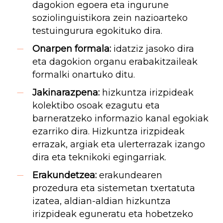
dagokion egoera eta ingurune
soziolinguistikora zein nazioarteko
testuingurura egokituko dira.
Onarpen formala:
idatziz jasoko dira
eta dagokion organu erabakitzaileak
formalki onartuko ditu.
Jakinarazpena:
hizkuntza irizpideak
kolektibo osoak ezagutu eta
barneratzeko informazio kanal egokiak
ezarriko dira. Hizkuntza irizpideak
errazak, argiak eta ulerterrazak izango
dira eta teknikoki egingarriak.
Erakundetzea:
erakundearen
prozedura eta sistemetan txertatuta
izatea, aldian-aldian hizkuntza
irizpideak eguneratu eta hobetzeko