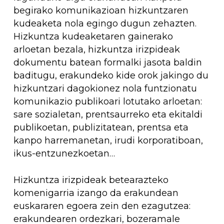
begirako komunikazioan hizkuntzaren
kudeaketa nola egingo dugun zehazten.
Hizkuntza kudeaketaren gainerako
arloetan bezala, hizkuntza irizpideak
dokumentu batean formalki jasota baldin
baditugu, erakundeko kide orok jakingo du
hizkuntzari dagokionez nola funtzionatu
komunikazio publikoari lotutako arloetan:
sare sozialetan, prentsaurreko eta ekitaldi
publikoetan, publizitatean, prentsa eta
kanpo harremanetan, irudi korporatiboan,
ikus-entzunezkoetan…
Hizkuntza irizpideak betearazteko
komenigarria izango da erakundean
euskararen egoera zein den ezagutzea:
erakundearen ordezkari, bozeramale