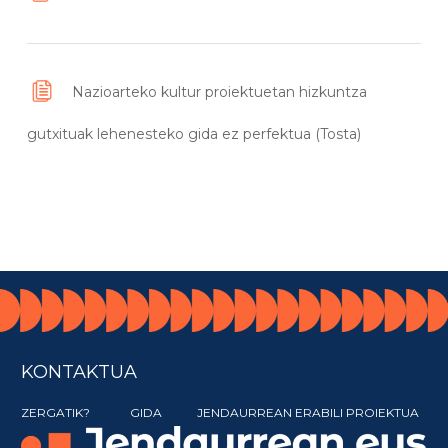
Nazioarteko kultur proiektuetan hizkuntza
gutxituak lehenesteko gida ez perfektua (Tosta)
KONTAKTUA
ZERGATIK?
GIDA
JENDAURREAN ERABILI PROIEKTUA