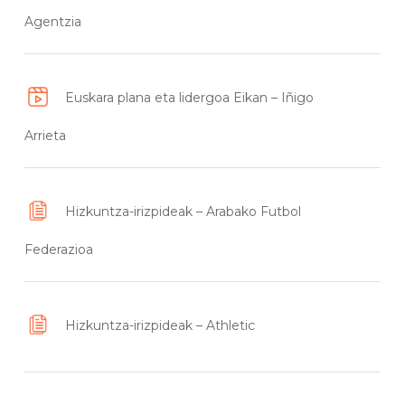
Agentzia
Euskara plana eta lidergoa Eikan – Iñigo
Arrieta
Hizkuntza-irizpideak – Arabako Futbol
Federazioa
Hizkuntza-irizpideak – Athletic