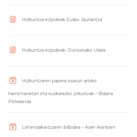
Hizkuntza-irizpideak Eusko Jaurlaritza
Hizkuntza-irizpideak- Donostiako Udala
Hizkuntzaren papera osasun arloko
harremanetan eta euskarazko zirkuitoak – Bidane
Petralanda
Lehendakaritzaren ibilbidea – Asier Aranbarri