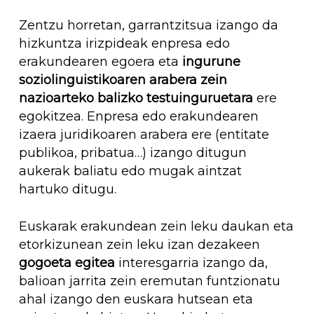
Zentzu horretan, garrantzitsua izango da
hizkuntza irizpideak enpresa edo
erakundearen egoera eta
ingurune
soziolinguistikoaren arabera zein
nazioarteko balizko testuinguruetara
ere
egokitzea. Enpresa edo erakundearen
izaera juridikoaren arabera ere (entitate
publikoa, pribatua…) izango ditugun
aukerak baliatu edo mugak aintzat
hartuko ditugu.
Euskarak erakundean zein leku daukan eta
etorkizunean zein leku izan dezakeen
gogoeta egitea
interesgarria izango da,
balioan jarrita zein eremutan funtzionatu
ahal izango den euskara hutsean eta