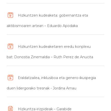
Hizkuntzen kudeaketa: gobernantza eta
aktibismoaren artean – Eduardo Apodaka
Hizkuntzen kudeaketaren eredu konplexu
bat: Donostia Zinemaldia – Ruth Perez de Anucita
Eraldatzailea, inklusiboa eta genero-ikuspegia
duen lidergorako tresnak - Jordina Arnau
Hizkuntza-irizpideak – Garabide