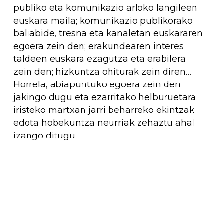
publiko eta komunikazio arloko langileen
euskara maila; komunikazio publikorako
baliabide, tresna eta kanaletan euskararen
egoera zein den; erakundearen interes
taldeen euskara ezagutza eta erabilera
zein den; hizkuntza ohiturak zein diren…
Horrela, abiapuntuko egoera zein den
jakingo dugu eta ezarritako helburuetara
iristeko martxan jarri beharreko ekintzak
edota hobekuntza neurriak zehaztu ahal
izango ditugu.