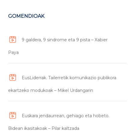
GOMENDIOAK
9 galdera, 9 sindrome eta 9 pista – Xabier
Paya
EusLiderrak. Tailerretik komunikazio publikora
ekartzeko modukoak – Mikel Urdangarin
Euskara jendaurrean, gehiago eta hobeto.
Bidean ikasitakoak – Pilar kaltzada