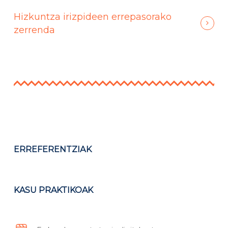
Hizkuntza irizpideen errepasorako
zerrenda
ERREFERENTZIAK
KASU PRAKTIKOAK