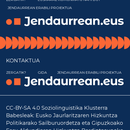
JENDAURREAN ERABILI PROIEKTUA
KONTAKTUA
ZERGATIK?
GIDA
JENDAURREAN ERABILI PROIEKTUA
CC-BY-SA 4.0 Soziolinguistika Klusterra
Babesleak: Eusko Jaurlaritzaren Hizkuntza
Politikarako Sailburuordetza eta Gipuzkoako