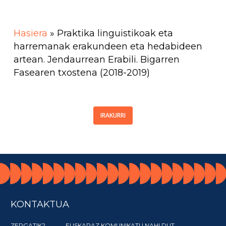
Hasiera
»
Praktika linguistikoak eta
harremanak erakundeen eta hedabideen
artean. Jendaurrean Erabili. Bigarren
Fasearen txostena (2018-2019)
IRAKURRI
KONTAKTUA
ZERGATIK?
EUSKARAZ KOMUNIKATU NAHI DUT