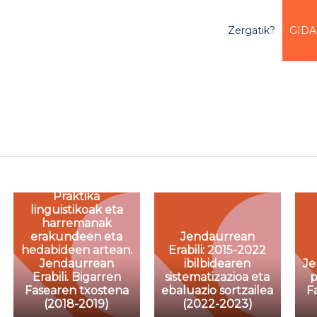
Zergatik?
GIDA
Praktika
linguistikoak eta
harremanak
erakundeen eta
Jendaurrean
hedabideen artean.
Erabili: 2015-2022
Jendaurrean
ibilbidearen
Je
Erabili. Bigarren
sistematizazioa eta
p
Fasearen txostena
ebaluazio sortzailea
F
(2018-2019)
(2022-2023)