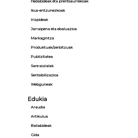
Hedabideak eta prentsaurrekoak
Ikus-entzunezkoak
Irizpideak
Jarraipena eta ebaluazioa
Markagintza
Produktuak/zerbitzuak
Publizitatea
Sare sozialak
Sentsibilizazioa
Webguneak
Edukia
Araudia
Artikulua
Baliabideak
Gida