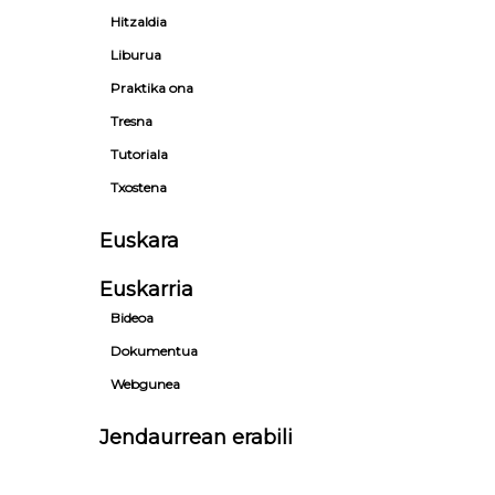
Hitzaldia
Liburua
Praktika ona
Tresna
Tutoriala
Txostena
Euskara
Euskarria
Bideoa
Dokumentua
Webgunea
Jendaurrean erabili