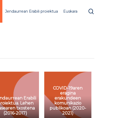
search
Jendaurrean Erabili proiektua
Euskara
COVID-19aren
eragina
ndaurrean Erabili
erakundeen
roiektua. Lehen
komunikazio
asearen txostena
publikoan (2020-
(2016-2017)
2021)