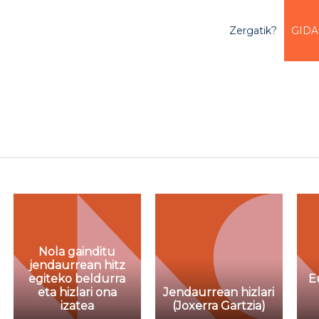
Zergatik?
GIDA
a
Nola gainditu
jendaurrean hitz
egiteko beldurra
E
eta hizlari ona
Jendaurrean hizlari
izatea
(Joxerra Gartzia)