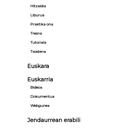
Hitzaldia
Liburua
Praktika ona
Tresna
Tutoriala
Txostena
Euskara
Euskarria
Bideoa
Dokumentua
Webgunea
Jendaurrean erabili