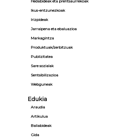
Hedabideak eta prentsaurrekoak
Ikus-entzunezkoak
Irizpideak
Jarraipena eta ebaluazioa
Markagintza
Produktuak/zerbitzuak
Publizitatea
Sare sozialak
Sentsibilizazioa
Webguneak
Edukia
Araudia
Artikulua
Baliabideak
Gida