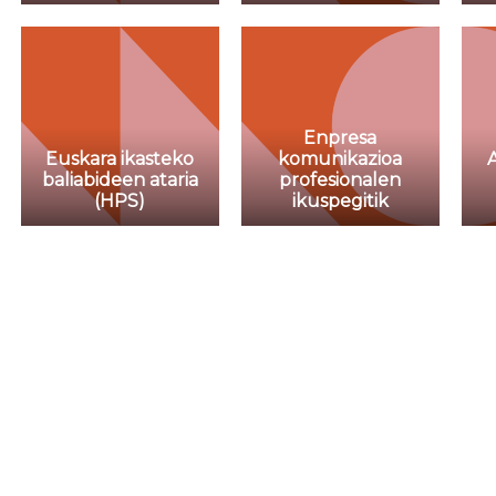
Enpresa
Euskara ikasteko
komunikazioa
baliabideen ataria
profesionalen
(HPS)
ikuspegitik