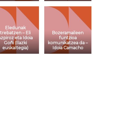
Eledunak
trebatzen – Eli
Bozeramaileen
Azpiroz eta Idoia
funtzioa
Goñi (Ilazki
komunikatzea da –
euskaltegia)
Idoia Camacho