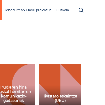
search
Jendaurrean Erabili proiektua
Euskara
Irudiaren hiria.
uskal herritarren
komunikazio-
Ikastaro eskaintza
gaitasunak
(UEU)