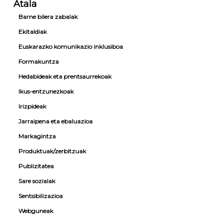
Euskararen
Atala
Apodaka
marka:
Barne bilera zabalak
marketinetik
hizkuntza
Ekitaldiak
Euskararen
plangintzara
marka
Euskarazko komunikazio inklusiboa
–
Formakuntza
Angeriñe
Elorriaga
Hedabideak eta prentsaurrekoak
Ikus-entzunezkoak
Irizpideak
Jarraipena eta ebaluazioa
Markagintza
Produktuak/zerbitzuak
Publizitatea
Sare sozialak
Sentsibilizazioa
Webguneak