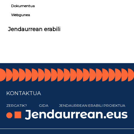
Dokumentua
Webgunea
Jendaurrean erabili
KONTAKTUA
ZERGATIK?
GIDA
JENDAURREAN ERABILI PROIEKTUA