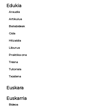
Edukia
Araudia
Artikulua
Baliabideak
Gida
Hitzaldia
Liburua
Praktika ona
Tresna
Tutoriala
Txostena
Euskara
Euskarria
Bideoa