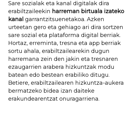
Sare sozialak eta kanal digitalak dira
erabiltzaileekin
harreman birtuala izateko
kanal
garrantzitsuenetakoa. Azken
urteetan gero eta gehiago ari dira sortzen
sare sozial eta plataforma digital berriak.
Hortaz, erreminta, tresna eta app berriak
sortu ahala, erabiltzailearekin dugun
harremana zein den jakin eta tresnaren
ezaugarrien arabera hizkuntzak modu
batean edo bestean erabiliko ditugu.
Betiere, erabiltzailearen hizkuntza-aukera
bermatzeko bidea izan daiteke
erakundearentzat onuragarriena.