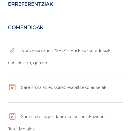
ERREFERENTZIAK
GOMENDIOAK
Nork esan zuen “SEO”? Euskarazko edukiak
nahi ditugu, goazen!
Sare sozialak euskaraz erabiltzeko aukerak
Sare sozialak jendaurreko komunikazioan –
Jordi Morales