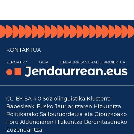
KONTAKTUA
ZERGATIK?
GIDA
JENDAURREAN ERABILI PROIEKTUA
CC-BY-SA 4.0 Soziolinguistika Klusterra
Babesleak: Eusko Jaurlaritzaren Hizkuntza
Politikarako Sailburuordetza eta Gipuzkoako
Foru Aldundiaren Hizkuntza Berdintasuneko
Zuzendaritza