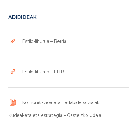
ADIBIDEAK
Estilo-liburua – Berria
Estilo-liburua – EITB
Komunikazioa eta hedabide sozialak.
Kudeaketa eta estrategia – Gasteizko Udala