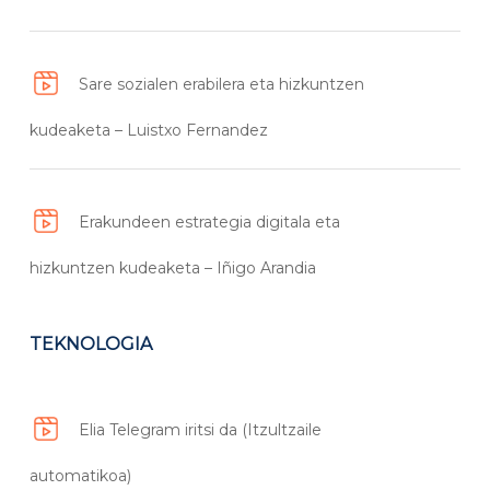
Sare sozialen erabilera eta hizkuntzen
kudeaketa – Luistxo Fernandez
Erakundeen estrategia digitala eta
hizkuntzen kudeaketa – Iñigo Arandia
TEKNOLOGIA
Elia Telegram iritsi da (Itzultzaile
automatikoa)