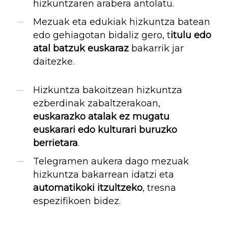
hizkuntzaren arabera antolatu.
Mezuak eta edukiak hizkuntza batean
edo gehiagotan bidaliz gero, t
itulu edo
atal batzuk euskaraz
bakarrik jar
daitezke.
Hizkuntza bakoitzean hizkuntza
ezberdinak zabaltzerakoan,
euskarazko atalak ez mugatu
euskarari edo kulturari buruzko
berrietara
.
Telegramen aukera dago mezuak
hizkuntza bakarrean idatzi eta
automatikoki itzultzeko
, tresna
espezifikoen bidez.