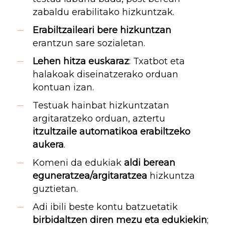
zabaldu erabilitako hizkuntzak.
Erabiltzaileari bere hizkuntzan
erantzun sare sozialetan.
Lehen hitza euskaraz
: Txatbot eta
halakoak diseinatzerako orduan
kontuan izan.
Testuak hainbat hizkuntzatan
argitaratzeko orduan, aztertu
itzultzaile automatikoa erabiltzeko
aukera
.
Komeni da edukiak
aldi berean
eguneratzea/argitaratzea
hizkuntza
guztietan.
Adi ibili beste kontu batzuetatik
birbidaltzen diren mezu eta edukiekin
;