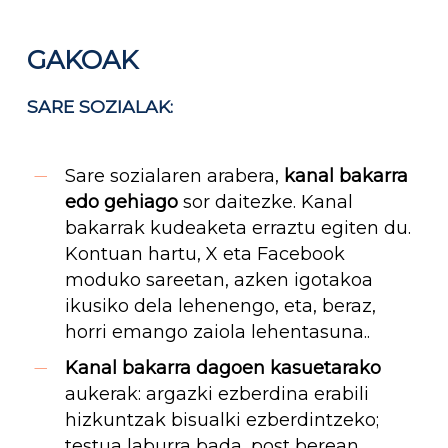
GAKOAK
SARE SOZIALAK:
Sare sozialaren arabera,
kanal bakarra
edo gehiago
sor daitezke. Kanal
bakarrak kudeaketa erraztu egiten du.
Kontuan hartu, X eta Facebook
moduko sareetan, azken igotakoa
ikusiko dela lehenengo, eta, beraz,
horri emango zaiola lehentasuna..
Kanal bakarra dagoen kasuetarako
aukerak: argazki ezberdina erabili
hizkuntzak bisualki ezberdintzeko;
testua laburra bada, post berean