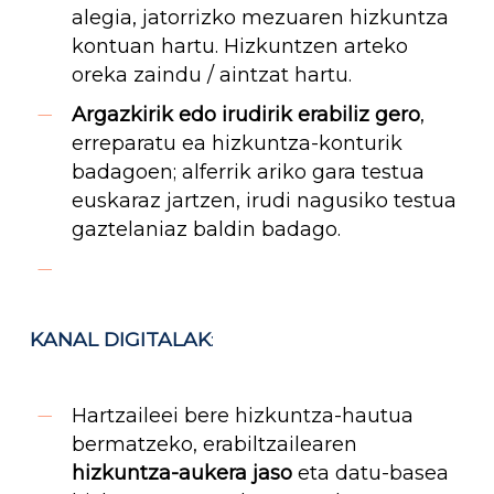
alegia, jatorrizko mezuaren hizkuntza
kontuan hartu. Hizkuntzen arteko
oreka zaindu / aintzat hartu.
Argazkirik edo irudirik erabiliz gero
,
erreparatu ea hizkuntza-konturik
badagoen; alferrik ariko gara testua
euskaraz jartzen, irudi nagusiko testua
gaztelaniaz baldin badago.
KANAL DIGITALAK
:
Hartzaileei bere hizkuntza-hautua
bermatzeko, erabiltzailearen
hizkuntza-aukera jaso
eta datu-basea